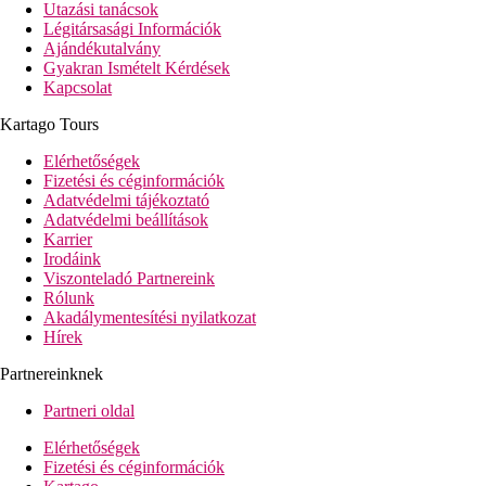
Utazási tanácsok
Légitársasági Információk
Ajándékutalvány
Gyakran Ismételt Kérdések
Kapcsolat
Kartago Tours
Elérhetőségek
Fizetési és céginformációk
Adatvédelmi tájékoztató
Adatvédelmi beállítások
Karrier
Irodáink
Viszonteladó Partnereink
Rólunk
Akadálymentesítési nyilatkozat
Hírek
Partnereinknek
Partneri oldal
Elérhetőségek
Fizetési és céginformációk