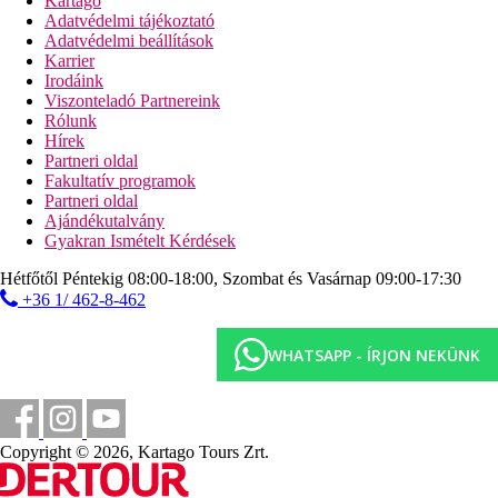
Kartago
Adatvédelmi tájékoztató
Adatvédelmi beállítások
Karrier
Irodáink
Viszonteladó Partnereink
Rólunk
Hírek
Partneri oldal
Fakultatív programok
Partneri oldal
Ajándékutalvány
Gyakran Ismételt Kérdések
Hétfőtől Péntekig 08:00-18:00, Szombat és Vasárnap 09:00-17:30
+36 1/ 462-8-462
WHATSAPP - ÍRJON NEKÜNK
Copyright © 2026, Kartago Tours Zrt.