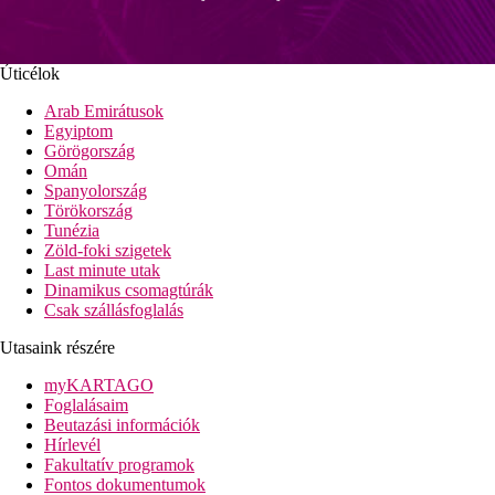
Úticélok
Arab Emirátusok
Egyiptom
Görögország
Omán
Spanyolország
Törökország
Tunézia
Zöld-foki szigetek
Last minute utak
Dinamikus csomagtúrák
Csak szállásfoglalás
Utasaink részére
myKARTAGO
Foglalásaim
Beutazási információk
Hírlevél
Fakultatív programok
Fontos dokumentumok