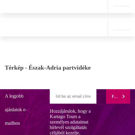
Térkép -
Észak-Adria partvidéke
A legjobb
FELIRATK
ajánlatok e-
Hozzájárulok, hogy a
Kartago Tours a
személyes adataimat
mailben
hírlevél szolgáltatás
céljából kezelje.