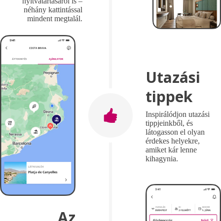
nyitvatartásáról is –
néhány kattintással
mindent megtalál.
Utazási
tippek
Inspirálódjon utazási
tippjeinkből, és
látogasson el olyan
érdekes helyekre,
amiket kár lenne
kihagynia.
Az