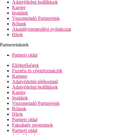
Adatvédelmi beállítások
Karrier
Irodáink
Viszonteladó Partnereink
Rólunk
Akadálymentesítési nyilatkozat
Hírek
Partnereinknek
Partneri oldal
Elérhetőségek
Fizetési és céginformációk
Kartago
Adatvédelmi tájékoztató
Adatvédelmi beállítások
Karrier
Irodáink
Viszonteladó Partnereink
Rólunk
Hírek
Partneri oldal
Fakultatív programok
Partneri oldal