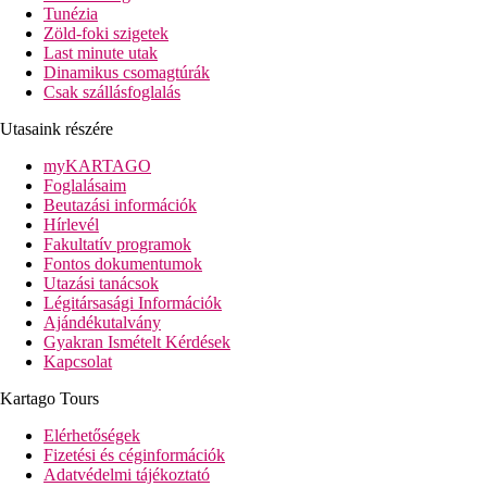
Tunézia
Zöld-foki szigetek
Last minute utak
Dinamikus csomagtúrák
Csak szállásfoglalás
Utasaink részére
myKARTAGO
Foglalásaim
Beutazási információk
Hírlevél
Fakultatív programok
Fontos dokumentumok
Utazási tanácsok
Légitársasági Információk
Ajándékutalvány
Gyakran Ismételt Kérdések
Kapcsolat
Kartago Tours
Elérhetőségek
Fizetési és céginformációk
Adatvédelmi tájékoztató