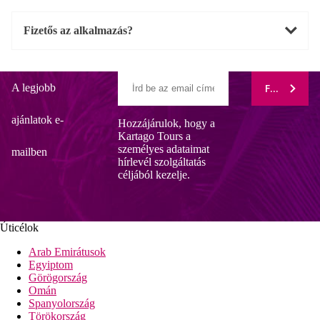
Fizetős az alkalmazás?
A legjobb
FELIRATK
ajánlatok e-
Hozzájárulok, hogy a
Kartago Tours a
személyes adataimat
mailben
hírlevél szolgáltatás
céljából kezelje.
Úticélok
Arab Emirátusok
Egyiptom
Görögország
Omán
Spanyolország
Törökország