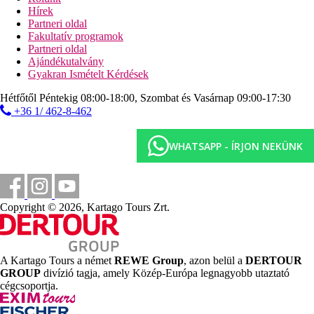
Ingyenes:
Wifi a szálloda egész területén.
Hírek
Partneri oldal
Hivatalos kategória
Fakultatív programok
5 csillag
Partneri oldal
Ajándékutalvány
Jegyzet
Gyakran Ismételt Kérdések
A felsorolt szolgáltatások és tevékenységek körét és minőségét
befolyásolhatják az adott célállomáson végrehajtott higiéniai
Hétfőtől Péntekig 08:00-18:00, Szombat és Vasárnap 09:00-17:30
vagy járványvédelmi intézkedések. A szálloda 18 éves kortól 0,5
+36 1/ 462-8-462
€/nap (maximum 5 €/fő/tartózkodás) helyi ökoadót számít fel.
A szálloda érkezéskor kauciót kérhet.
WHATSAPP - ÍRJON NEKÜNK
Távolságok
100 m
Copyright © 2026, Kartago Tours Zrt.
Autóbuszpályaudvar
6 km
Golfpálya
A Kartago Tours a német
REWE Group
, azon belül a
DERTOUR
GROUP
divízió tagja, amely Közép-Európa legnagyobb utaztató
10 km
cégcsoportja.
Távolság a legközelebbi repülőtértől
500 m