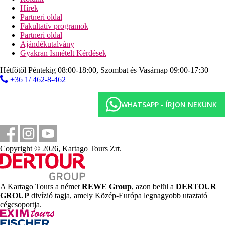
Hírek
81 km
Partneri oldal
Távolság a legközelebbi repülőtértől
Fakultatív programok
Partneri oldal
5 km
Ajándékutalvány
Távolság a tengerparttól
Gyakran Ismételt Kérdések
Strand
Hétfőtől Péntekig 08:00-18:00, Szombat és Vasárnap 09:00-17:30
+36 1/ 462-8-462
Napágyak és napernyők a strandon ingyenesen
Tengerparti nyaralás
WHATSAPP - ÍRJON NEKÜNK
Medencék
Napágyak és napernyők a medencénél ingyenesen
Copyright © 2026, Kartago Tours Zrt.
Képgaléria
A Kartago Tours a német
REWE Group
, azon belül a
DERTOUR
GROUP
divízió tagja, amely Közép-Európa legnagyobb utaztató
cégcsoportja.