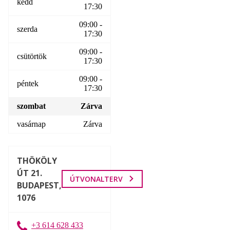
kedd
17:30
09:00 -
szerda
17:30
09:00 -
csütörtök
17:30
09:00 -
péntek
17:30
szombat
Zárva
vasárnap
Zárva
THÖKÖLY
ÚT 21.
ÚTVONALTERV
BUDAPEST,
1076
+3 614 628 433