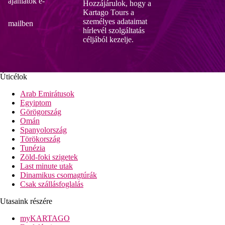
ajánlatok e-
Hozzájárulok, hogy a
Kartago Tours a
személyes adataimat
mailben
hírlevél szolgáltatás
céljából kezelje.
Úticélok
Arab Emirátusok
Egyiptom
Görögország
Omán
Spanyolország
Törökország
Tunézia
Zöld-foki szigetek
Last minute utak
Dinamikus csomagtúrák
Csak szállásfoglalás
Utasaink részére
myKARTAGO