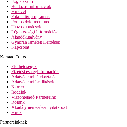
Foglalásaim
Beutazási információk
Hírlevél
Fakultatív programok
Fontos dokumentumok
Utazási tanácsok
Légitársasági Információk
Ajándékutalvány
Gyakran Ismételt Kérdések
Kapcsolat
Kartago Tours
Elérhetőségek
Fizetési és céginformációk
Adatvédelmi tájékoztató
Adatvédelmi beállítások
Karrier
Irodáink
Viszonteladó Partnereink
Rólunk
Akadálymentesítési nyilatkozat
Hírek
Partnereinknek