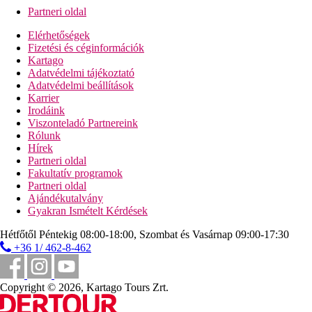
Partneri oldal
Elérhetőségek
Fizetési és céginformációk
Kartago
Adatvédelmi tájékoztató
Adatvédelmi beállítások
Karrier
Irodáink
Viszonteladó Partnereink
Rólunk
Hírek
Partneri oldal
Fakultatív programok
Partneri oldal
Ajándékutalvány
Gyakran Ismételt Kérdések
Hétfőtől Péntekig 08:00-18:00, Szombat és Vasárnap 09:00-17:30
+36 1/ 462-8-462
Copyright © 2026, Kartago Tours Zrt.