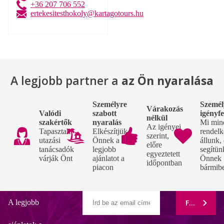
+36 207 706 552
ertekesitesthokoly@kartagotours.hu
A legjobb partner a
az Ön nyaralása
Személyre
Személ
Várakozás
Valódi
szabott
igényf
nélkül
szakértők
nyaralás
Mi min
Az igényei
Tapasztalt
Elkészítjük
rendelk
szerint,
utazási
Önnek a
állunk,
előre
tanácsadók
legjobb
segítün
egyeztetett
várják Önt
ajánlatot a
Önnek
időpontban
piacon
bármib
A legjobb
FELIRATK