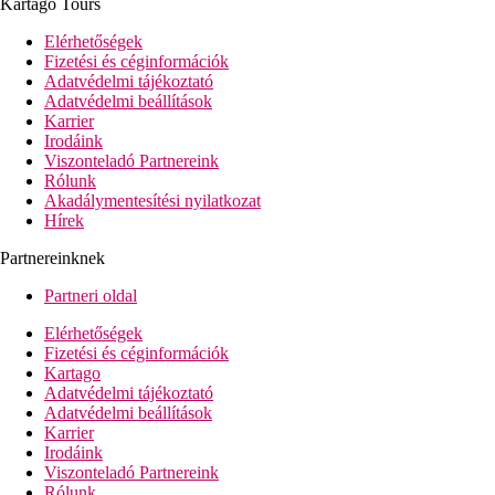
Kartago Tours
Homokos strand közvetlenül a szálloda mellett (cipő viselete
Elérhetőségek
ajánlott a tengerbe való belépéshez), ingyenes napozóágyak és
Fizetési és céginformációk
napernyők.
Adatvédelmi tájékoztató
Adatvédelmi beállítások
Étkezés
Karrier
Mindent tartalmaz:
Irodáink
Főétterem: 7.15–10.00 büféreggeli, 12.30–14.00
Viszonteladó Partnereink
büféreggeli, 18.30–21.30 büféreggeli. Szűrt kávé, tea,
Rólunk
gyümölcslé, víz reggelire, üdítők, sör, bor ebédre és
Akadálymentesítési nyilatkozat
vacsorára.
Hírek
Főbár: 18.00–1.30 (csak all inclusive 24.00-ig), üdítők,
sör, bor, alkoholos italok (mind helyi termelésű, csapolt),
Partnereinknek
filteres kávé, tea
Medencebár: 10:00–18:00, üdítők, sör, bor, alkoholos
Partneri oldal
italok (mindegyik helyi termelésből, csapolva), filteres
kávé, tea
Elérhetőségek
Strandbár: 10:00–1:30 (csak all inclusive 24:00-ig),
Fizetési és céginformációk
üdítők, sör, bor, alkoholos italok (mindegyik helyi
Kartago
termelésből, pohárban), filteres kávé, tea
Adatvédelmi tájékoztató
Taverna: 10:00–18:00 üdítők, gyümölcslé, filteres kávé,
Adatvédelmi beállítások
görög kávé, tea, sör, bor, 11:00–18:00 könnyű
Karrier
harapnivalók, fagylalt, 16:00–17:00 délutáni kávé,
Irodáink
desszertek, 19:30–21:15 vacsora (felszolgált menü, italok
Viszonteladó Partnereink
felár ellenében), három menü közül választhat (görög,
Rólunk