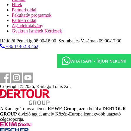
Hírek
Partneri oldal
Távolságok
Fakultatív programok
Partneri oldal
400 m
Ajándékutalvány
Vásárlás
Gyakran Ismételt Kérdések
500 m
Hétfőtől Péntekig 08:00-18:00, Szombat és Vasárnap 09:00-17:30
Turisztikai központ
+36 1/ 462-8-462
10 km
Távolság a legközelebbi repülőtértől
WHATSAPP - ÍRJON NEKÜNK
700 m
Távolság a tengerparttól
Strand
Copyright © 2026, Kartago Tours Zrt.
Napágyak a strandon térítés ellenében
Napernyők a strandon térítés ellenében
A Kartago Tours a német
REWE Group
, azon belül a
DERTOUR
Tengerparti nyaralás
GROUP
divízió tagja, amely Közép-Európa legnagyobb utaztató
cégcsoportja.
Medencék