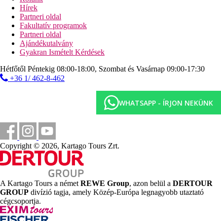
Sport és szórakozás térítés ellenében
Hírek
szauna
Partneri oldal
Fakultatív programok
Ellátás
Partneri oldal
All Inclusive: minden étkezés büférendszerben, helyi
Ajándékutalvány
alkoholos és alkoholmentes italok 10:00 és 23:00 óra
Gyakran Ismételt Kérdések
között, napközben snack-ételek, sütemény, szendvics. Az
All Inclusive szállodák szolgáltatásai bizonyos
Hétfőtől Péntekig 08:00-18:00, Szombat és Vasárnap 09:00-17:30
részletekben szállodánként eltérhetnek.
+36 1/ 462-8-462
Távolságok
WHATSAPP - ÍRJON NEKÜNK
0 m
Vásárlás
7 km
Copyright © 2026, Kartago Tours Zrt.
Távolság a legközelebbi repülőtértől
200 m
Távolság a tengerparttól
A Kartago Tours a német
REWE Group
, azon belül a
DERTOUR
600 m
GROUP
divízió tagja, amely Közép-Európa legnagyobb utaztató
Városközpont
cégcsoportja.
Strand