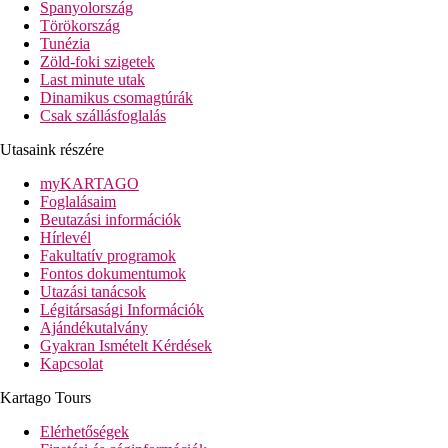
Spanyolország
távolság a tengerparttól: kb. 500 m
Törökország
Tunézia
távolság a repülőtértől: kb. 8 km
Zöld-foki szigetek
távolság a központtól: kb. 0,5 km (Theologos), kb. 18 km (Rhodosz 
Last minute utak
távolság a vásárlási lehetőségektől: kb. 500 m
Dinamikus csomagtúrák
Csak szállásfoglalás
Szobák felszereltsége
Szobák
Utasaink részére
légkondicionáló (06.15.-09.15. között ingyenesen, egyébké
telefon, SAT-TV
myKARTAGO
kis hűtőszekrény
Foglalásaim
bérelhető széf a recepción
Beutazási információk
fürdőszoba (zuhanyozó, hajszárító, WC)
Hírlevél
balkon vagy terasz
Fakultatív programok
Szobák felár elenében
Fontos dokumentumok
egyágyas szobák
Utazási tanácsok
háromágyas szobák
Légitársasági Információk
családi szobák - 1 nagyobb szoba, emeletes pótágy
Ajándékutalvány
Gyakran Ismételt Kérdések
Szálloda felszereltsége
Kapcsolat
hall recepcióval
büféétterem
Kartago Tours
bérelhető széf a recepción
lobby-bár
Elérhetőségek
Wi-Fi a hallban ingyenesen