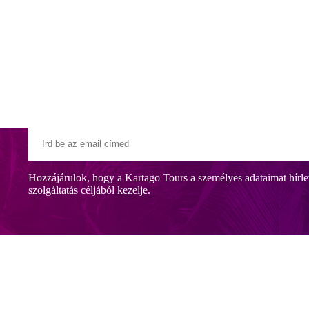
Klubszállodák
Ajándékutalvány
Blog
Úti céljaink
Hozzájárulok, hogy a Kartago Tours a személyes adataimat hírle
szolgáltatás céljából kezelje.
zelében, Theologos üdülőhelyen, Rodosz fővárosától kb. 20 km-re, a Pil
market és további vásárlási lehetőségek találhatók.