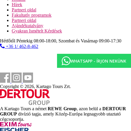
Hírek
Sport és szórakozás ingyenesen
Partneri oldal
esti programok
Fakultatív programok
karaoke
Partneri oldal
teniszpálya (kivilágítás térítés ellenében)
Ajándékutalvány
reggeli torna
Gyakran Ismételt Kérdések
vízi torna
aerobic
Hétfőtől Péntekig 08:00-18:00, Szombat és Vasárnap 09:00-17:30
boccia
+36 1/ 462-8-462
darts
strandröplabda
táncórák
WHATSAPP - ÍRJON NEKÜNK
Sport és szórakozás térítés ellenében
asztalitenisz
biliárd
vízi sportok a strandon (helyi szolgáltatóknál)
Copyright © 2026, Kartago Tours Zrt.
nagy aquapark kb. 400 m-re
Ellátás
All Inclusive: minden étkezés büférendszerben, reggeli
A Kartago Tours a német
REWE Group
, azon belül a
DERTOUR
korán kelőknek 05:00 és 07:00 óra között, reggeli későn
GROUP
divízió tagja, amely Közép-Európa legnagyobb utaztató
kelőknek 10:00 és 11:00 óra között, könnyű snack-ételek
cégcsoportja.
a tengerparti tavernában 11:00 és 16:00 óra között
(szendvicsek, hamburgerek, görög ételek, saláták),