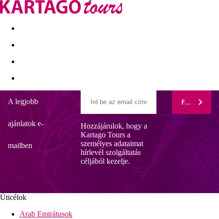
Kapcsolat
Nyár 2026
Last Minute
Téli utak 2026/27
A legjobb
FELIRATK
IONIAN BLUE
ajánlatok e-
Hozzájárulok, hogy a
Közvetlenül a tengerparton
Kartago Tours a
Nyugodt környezet
személyes adataimat
Wi-Fi a szállodában ingyenesen
mailben
hírlevél szolgáltatás
Wellness- és spa-központ
céljából kezelje.
Modern szálloda
Szállodainformáció
A modern luxusszálloda egy domboldalon fekszik, közvetlenül a
tengerparton, Nikiana csendes részén, Nidritől kb. 6 km-re,
Úticélok
valamint Lefkada fővárosától kb. 10 km-re. A prevezai repülőtér
Arab Emirátusok
kb. 35 km-re található. Naponta buszjárat közlekedik a