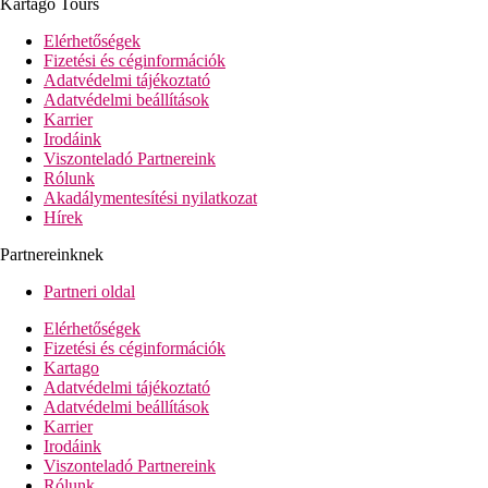
Kartago Tours
bár
Wi-Fi ingyenesen a hallban
Elérhetőségek
4 konferenciaterem
Fizetési és céginformációk
medence (napozóterasz, ingyenes napágyak és
Adatvédelmi tájékoztató
napernyők)
Adatvédelmi beállítások
pool-étterem
Karrier
fedett medence
Irodáink
gyermekmedence
Viszonteladó Partnereink
játszótér
Rólunk
Akadálymentesítési nyilatkozat
Tengerpart
Hírek
a stégről lépcsőkön keresztül lehet a tengerbe jutni
a teraszon ingyenes napágyak és napernyők
Partnereinknek
strandbár
Partneri oldal
Sport és szórakozás ingyenesen
fitneszterem
Elérhetőségek
asztalitenisz
Fizetési és céginformációk
Kartago
Sport és szórakozás térítés ellenében
Adatvédelmi tájékoztató
spa-központ
Adatvédelmi beállítások
szauna
Karrier
vízi sportok a tengerparton (helyi szolgáltatóknál)
Irodáink
Viszonteladó Partnereink
Ellátás
Rólunk
Reggeli vagy félpanzió. Minden étkezés büférendszerben.