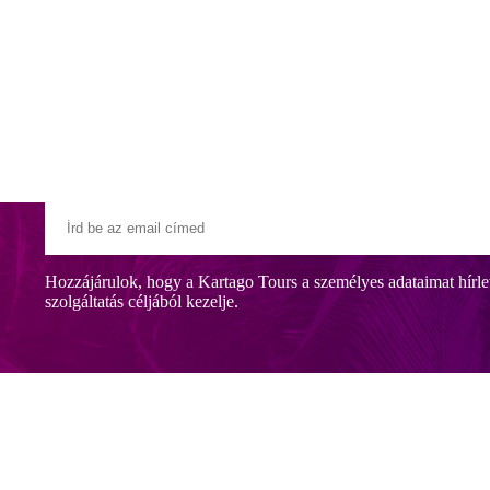
Klubszállodák
Ajándékutalvány
Blog
Úti céljaink
Hozzájárulok, hogy a Kartago Tours a személyes adataimat hírle
szolgáltatás céljából kezelje.
ülvárosában. Éttermek, üzletek és bárok a szálloda közelében, Rethym