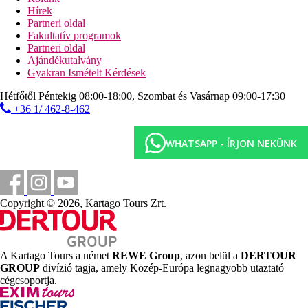
Jégkrém
Hírek
Partneri oldal
A fo étteremben hagyományos görög ételeket fogyaszthat,
Fakultatív programok
valamint felfrissülhet egy tipikus tavernában vagy egy
Partneri oldal
tengerparti bárban.
Ajándékutalvány
Gyakran Ismételt Kérdések
Szolgáltatások
Hétfőtől Péntekig 08:00-18:00, Szombat és Vasárnap 09:00-17:30
Ingyenes szolgáltatások
+36 1/ 462-8-462
Kültéri medence
Napozóágyak és napernyok a medence mellett
WHATSAPP - ÍRJON NEKÜNK
Nyugágyak és napernyok a strandon, all inclusive
program esetén
Sportolási lehetoségek: teniszpálya, minigolf, minifoci,
strandröplabda
Copyright © 2026, Kartago Tours Zrt.
TV szoba
Parkolás
Nemzetközi animációs program
Szolgáltatások térítés ellenében
A Kartago Tours a német
REWE Group
, azon belül a
DERTOUR
GROUP
divízió tagja, amely Közép-Európa legnagyobb utaztató
cégcsoportja.
Biliárd
Lovaglás, körülbelül három kilométerre a szállodától
Vízi sportok a strandon