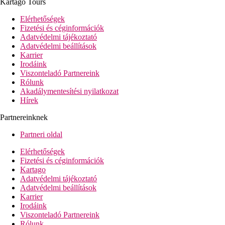
Kartago Tours
Swim-up-Luxury-szobák - közvetlen kijárattal a külön
közös medencéhez
Elérhetőségek
Swim-up-Premium-szobák - tágasabb, közvetlen kijárattal
Fizetési és céginformációk
a külön közös medencéhez
Adatvédelmi tájékoztató
Overwater-bungalók - a központi medence körül
Adatvédelmi beállítások
elhelyezkedő szobák, terasz napágyakkal, közvetlen
Karrier
kijárattal a külön közös medencéhez
Irodáink
Island-villák - saját medencével, terasz napágyakkal
Viszonteladó Partnereink
Grand Overwater-bungalók - tágasabbak, a központi
Rólunk
medence körül elhelyezkedő szobák, terasz napágyakkal,
Akadálymentesítési nyilatkozat
pezsgőfürdő, közvetlen kijárattal a külön közös
Hírek
medencéhez
Partnereinknek
Szálloda felszereltsége
hall recepcióval
Partneri oldal
büféétterem
4 a'la carte-étterem
Elérhetőségek
3 bár
Fizetési és céginformációk
Wi-Fi a szálloda egész területén ingyenesen
Kartago
kis szupermarket
Adatvédelmi tájékoztató
medence (napágyak, napernyők és törölközők
Adatvédelmi beállítások
ingyenesen)
Karrier
fedett medence
Irodáink
aquapark a közelben 10:00 és 18:00 óra között, térítés
Viszonteladó Partnereink
ellenében
Rólunk