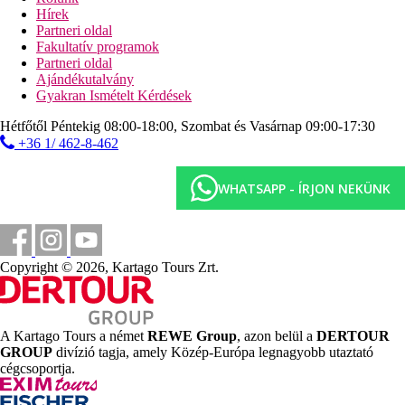
Hírek
Tengerpart
Partneri oldal
homokos tengerpart
Fakultatív programok
napágyak, napernyők és törölközők ingyenesen
Partneri oldal
Ajándékutalvány
Sport és szórakozás ingyenesen
Gyakran Ismételt Kérdések
esti programok
élőzene
Hétfőtől Péntekig 08:00-18:00, Szombat és Vasárnap 09:00-17:30
fitneszterem
+36 1/ 462-8-462
strandröplabda
minifoci
teniszpálya
WHATSAPP - ÍRJON NEKÜNK
jógaórák
pilates
foci
Sport és szórakozás térítés ellenében
Copyright © 2026, Kartago Tours Zrt.
vízi sportok a strandon (helyi szolgáltatóknál)
Ellátás
Félpanzió vagy All Inclusive. Minden étkezés
A Kartago Tours a német
REWE Group
, azon belül a
DERTOUR
büférendszerben. All Inclusive: reggelinél filteres kávé,
GROUP
divízió tagja, amely Közép-Európa legnagyobb utaztató
tea, víz, gyümölcslé, ebédnél és vacsoránál alkoholmentes
cégcsoportja.
italok, sör és bor, az Utopia lobby-bárban 09:00 és 23:00
óra között helyi alkoholos és alkoholmentes italok, sör,