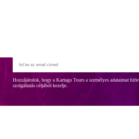
Klubszállodák
Ajándékutalvány
Blog
Úti céljaink
Hozzájárulok, hogy a Kartago Tours a személyes adataimat hírle
szolgáltatás céljából kezelje.
 tengerparton fekszik. Tágas szobákkal és gyermekcsúszdákkal is várja a
álasztás a pihenésre vágyó vagy családdal utazó vendégek számára.