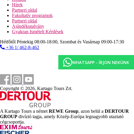
szoba, összesen kb. 60 m2 (hálószoba és nappali,
Hírek
fürdőszoba pezsgőfürdővel), erkély, kérésre.
Partneri oldal
Fakultatív programok
Strand
Partneri oldal
Ajándékutalvány
Közvetlenül a Kék Zászlóval kitüntetett, homokos és kavicsos
Gyakran Ismételt Kérdések
privát strandon. Ingyenes napozóágyak és napernyők.
Hétfőtől Péntekig 08:00-18:00, Szombat és Vasárnap 09:00-17:30
Étkezés
+36 1/ 462-8-462
Félpanzió
reggeli és vacsora büfé
Teljes ellátás
WHATSAPP - ÍRJON NEKÜNK
reggeli, ebéd és vacsora büfé
Gluténmentes étrend kérésre elérhető.
Sport ajánlat
Copyright © 2026, Kartago Tours Zrt.
Ingyenesen igénybe vehető:
jóga, asztalitenisz, 2
teniszpálya (világítás felár ellenében), fitnesz (16 éves
kortól).
Térítés ellenében:
biliárd, vízisportok a strandon,
A Kartago Tours a német
REWE Group
, azon belül a
DERTOUR
búvárkodás, hegyi kerékpárok.
GROUP
divízió tagja, amely Közép-Európa legnagyobb utaztató
Gyermekek
cégcsoportja.
Gyerekmedence, játszótér, miniklub (4-12 éves korig),