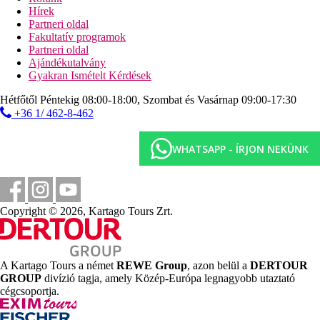
Sport ajánlat
Hírek
Ingyenes:
fitnesz, röplabda, asztalitenisz, aerobik, jóga.
Partneri oldal
Térítés ellenében:
tenisz, vízisportok a strandon.
Fakultatív programok
Partneri oldal
Szórakozás
Ajándékutalvány
Gyakran Ismételt Kérdések
Nappali és esti animációs programok. Este élőzene.
Hétfőtől Péntekig 08:00-18:00, Szombat és Vasárnap 09:00-17:30
Gyermekek
+36 1/ 462-8-462
Gyermekmedence, miniklub, játszótér, ingyenes kiságy
(kérésre).
WHATSAPP - ÍRJON NEKÜNK
Jóllét
Ingyenes:
szauna, gőzfürdő, jakuzzi, beltéri medence
Térítés ellenében:
masszázsok, gyógy- és relaxációs
kezelések
Copyright © 2026, Kartago Tours Zrt.
Fogyatékkal élők számára
bejárati rámpa a szálloda közös helyiségeihez
akadálymentesített szobák kérésre az eladón keresztül
A Kartago Tours a német
REWE Group
, azon belül a
DERTOUR
GROUP
divízió tagja, amely Közép-Európa legnagyobb utaztató
Különleges jellemzők
cégcsoportja.
Ingyenes wifi
mini hűtőszekrény a szobában ingyenesen
ingyenes napozóágyak és napernyők