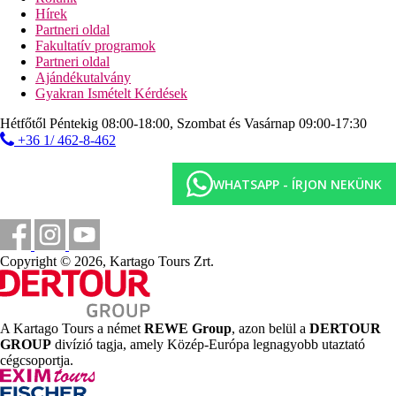
Távolság a tengerparttól
Hírek
Partneri oldal
92 km
Fakultatív programok
Távolság a legközelebbi repülőtértől
Partneri oldal
Ajándékutalvány
200 m
Gyakran Ismételt Kérdések
Autóbuszpályaudvar
Hétfőtől Péntekig 08:00-18:00, Szombat és Vasárnap 09:00-17:30
Strand
+36 1/ 462-8-462
Tengerparti nyaralás
WHATSAPP - ÍRJON NEKÜNK
Medencék
Gyermekmedence
Copyright © 2026, Kartago Tours Zrt.
Pool-bár
Napágyak a medencénél
Napernyők a medencénél
A Kartago Tours a német
REWE Group
, azon belül a
DERTOUR
Képgaléria
GROUP
divízió tagja, amely Közép-Európa legnagyobb utaztató
cégcsoportja.