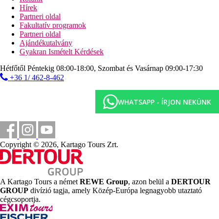
Hírek
Képgaléria
Partneri oldal
Fakultatív programok
Partneri oldal
Ajándékutalvány
Gyakran Ismételt Kérdések
Hétfőtől Péntekig 08:00-18:00, Szombat és Vasárnap 09:00-17:30
+36 1/ 462-8-462
WHATSAPP - ÍRJON NEKÜNK
Copyright © 2026, Kartago Tours Zrt.
A Kartago Tours a német
REWE Group
, azon belül a
DERTOUR
GROUP
divízió tagja, amely Közép-Európa legnagyobb utaztató
cégcsoportja.