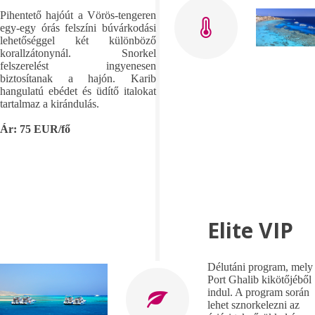
Pihentető hajóút a Vörös-tengeren
egy-egy órás felszíni búvárkodási
lehetőséggel két különböző
korallzátonynál. Snorkel
felszerelést ingyenesen
biztosítanak a hajón. Karib
hangulatú ebédet és üdítő italokat
tartalmaz a kirándulás.
Ár: 75 EUR/fő
Elite VIP
Délutáni program, mely
Port Ghalib kikötőjéből
indul. A program során
lehet sznorkelezni az