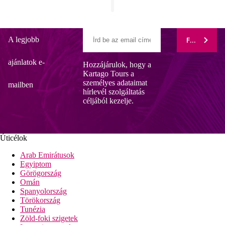
A legjobb
FELIRATK
ajánlatok e-
Hozzájárulok, hogy a
Kartago Tours a
személyes adataimat
mailben
hírlevél szolgáltatás
céljából kezelje.
Úticélok
Arab Emirátusok
Egyiptom
Görögország
Omán
Spanyolország
Törökország
Tunézia
Zöld-foki szigetek