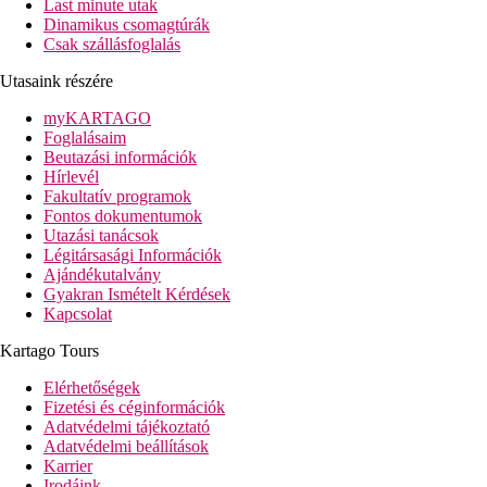
Last minute utak
Dinamikus csomagtúrák
Csak szállásfoglalás
Utasaink részére
myKARTAGO
Foglalásaim
Beutazási információk
Hírlevél
Fakultatív programok
Fontos dokumentumok
Utazási tanácsok
Légitársasági Információk
Ajándékutalvány
Gyakran Ismételt Kérdések
Kapcsolat
Kartago Tours
Elérhetőségek
Fizetési és céginformációk
Adatvédelmi tájékoztató
Adatvédelmi beállítások
Karrier
Irodáink