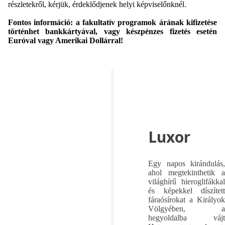
részletekről, kérjük, érdeklődjenek helyi képviselőnknél.
Fontos információ: a fakultatív programok árának kifizetése
történhet bankkártyával, vagy készpénzes fizetés esetén
Euróval vagy Amerikai Dollárral!
Luxor
Egy napos kirándulás,
ahol megtekinthetik a
világhírű hieroglifákkal
és képekkel díszített
fáraósírokat a Királyok
Völgyében, a
hegyoldalba vájt