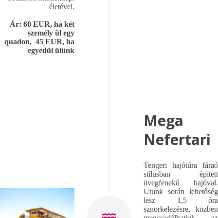
életével.
Ár: 60 EUR, ha két
személy ül egy
quadon, 45 EUR, ha
egyedül ülünk
Mega
Nefertari
Tengeri hajótúra fáraó
stílusban épített
üvegfenekű hajóval.
Utunk során lehetőség
lesz 1,5 óra
sznorkelezésre, közben
megcsodálhatjuk az