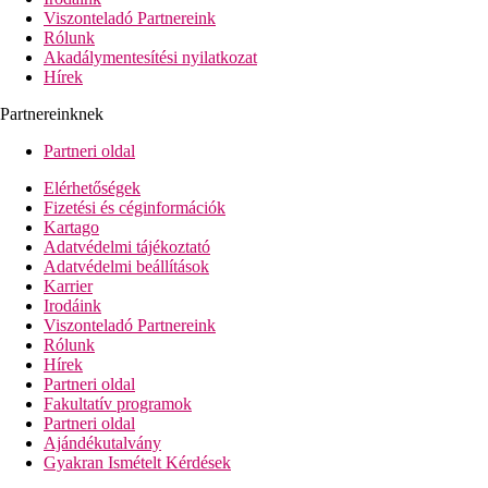
Viszonteladó Partnereink
Rólunk
Akadálymentesítési nyilatkozat
Hírek
Partnereinknek
Partneri oldal
Elérhetőségek
Fizetési és céginformációk
Kartago
Adatvédelmi tájékoztató
Adatvédelmi beállítások
Karrier
Irodáink
Viszonteladó Partnereink
Rólunk
Hírek
Partneri oldal
Fakultatív programok
Partneri oldal
Ajándékutalvány
Gyakran Ismételt Kérdések