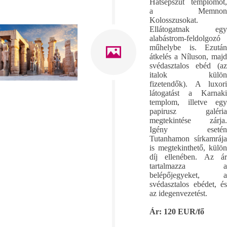
Hatsepszut templomot,
a Memnon
Kolosszusokat.
Ellátogatnak egy
alabástrom-feldolgozó
műhelybe is. Ezután
átkelés a Níluson, majd
svédasztalos ebéd (az
italok külön
fizetendők). A luxori
látogatást a Karnaki
templom, illetve egy
papirusz galéria
megtekintése zárja.
Igény esetén
Tutanhamon sírkamrája
is megtekinthető, külön
díj ellenében. Az ár
tartalmazza a
belépőjegyeket, a
svédasztalos ebédet, és
az idegenvezetést.
Ár: 120 EUR/fő