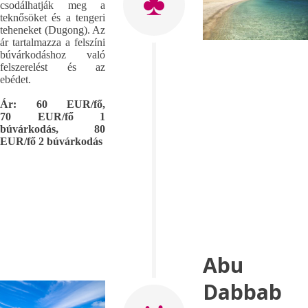
csodálhatják meg a
teknősöket és a tengeri
teheneket (Dugong). Az
ár tartalmazza a felszíni
búvárkodáshoz való
felszerelést és az
ebédet.
Ár: 60 EUR/fő,
70 EUR/fő 1
búvárkodás, 80
EUR/fő 2 búvárkodás
Abu
Dabbab