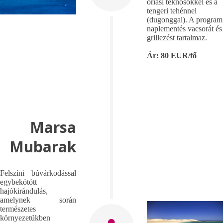
óriási teknősökkel és a
tengeri tehénnel
(dugonggal). A program
naplementés vacsorát és
grillezést tartalmaz.
Ár: 80 EUR/fő
Marsa
Mubarak
Felszíni búvárkodással
egybekötött
hajókirándulás,
amelynek során
természetes
környezetükben