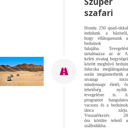
Szuper
szafari
Honda 250 quad-okkal
indulunk a bázisról,
hogy ellátogassunk a
beduinok
falujába. Tevegelést
tartalmazza az ár A
keleti sivatag hegységei
között megbúvó beduin
falucska meglátogatása
során megismerhetik a
sivatagi törzs
mindennapi életét, és
lehetőség nyílik
tevegelésre is. A
programot hangulatos
vacsora és a beduinok
tánca zárja.
Visszaérkezés 20
óra körülre tehető a
szállodákba.