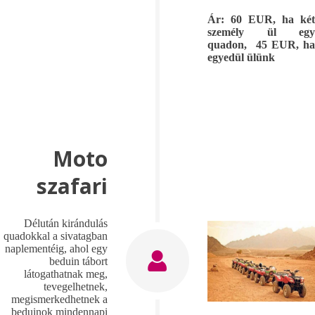
Ár: 60 EUR, ha két
személy ül egy
quadon, 45 EUR, ha
egyedül ülünk
Moto
szafari
Délután kirándulás
quadokkal a sivatagban
naplementéig, ahol egy
beduin tábort
látogathatnak meg,
tevegelhetnek,
megismerkedhetnek a
beduinok mindennapi