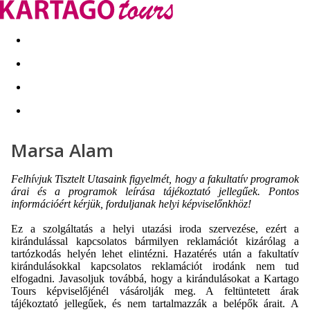
Kapcsolat
Nyár 2026
Last Minute
Téli utak 2026/27
Marsa Alam
Felhívjuk Tisztelt Utasaink figyelmét, hogy a fakultatív programok
árai és a programok leírása tájékoztató jellegűek. Pontos
információért kérjük, forduljanak helyi képviselőnkhöz!
Ez a szolgáltatás a helyi utazási iroda szervezése, ezért a
kirándulással kapcsolatos bármilyen reklamációt kizárólag a
tartózkodás helyén lehet elintézni. Hazatérés után a fakultatív
kirándulásokkal kapcsolatos reklamációt irodánk nem tud
elfogadni. Javasoljuk továbbá, hogy a kirándulásokat a Kartago
Tours képviselőjénél vásárolják meg. A feltüntetett árak
tájékoztató jellegűek, és nem tartalmazzák a belépők árait. A