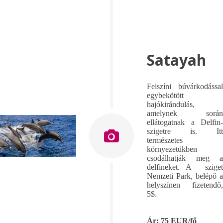
Satayah
Felszíni búvárkodással
egybekötött
hajókirándulás,
amelynek során
ellátogatnak a Delfin-
szigetre is. Itt
természetes
környezetükben
csodálhatják meg a
delfineket. A sziget
Nemzeti Park, belépő a
helyszínen fizetendő,
5$.
Ár: 75 EUR/fő