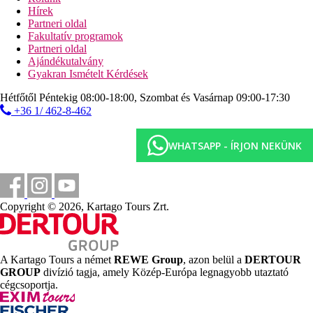
strandbár
Hírek
Partneri oldal
Sport és szórakozás ingyenesen
Fakultatív programok
animációs programok
Partneri oldal
szauna
Ajándékutalvány
fitneszterem
Gyakran Ismételt Kérdések
asztalitenisz
darts
Hétfőtől Péntekig 08:00-18:00, Szombat és Vasárnap 09:00-17:30
biliárd
+36 1/ 462-8-462
Sport és szórakozás térítés ellenében
spa-központ
WHATSAPP - ÍRJON NEKÜNK
masszázsok
búvárközpont
golfpálya (a szálloda közelében)
Ellátás
Copyright © 2026, Kartago Tours Zrt.
All Inclusive: mindne étkezés büférendszerben, napközben snack-
ételek, tea, kávé és sütemények, helyi alkoholos és alkoholmentes
A Kartago Tours a német
REWE Group
, azon belül a
DERTOUR
italok 10:00 és 24:00 óra között. Az All Inclusive szállodák
GROUP
divízió tagja, amely Közép-Európa legnagyobb utaztató
szolgáltatásai bizonyos részletekben szállodánként eltérhetnek.
cégcsoportja.
Szálláshely besorolás
Az adott ország hivatalos besorolása: 5*.