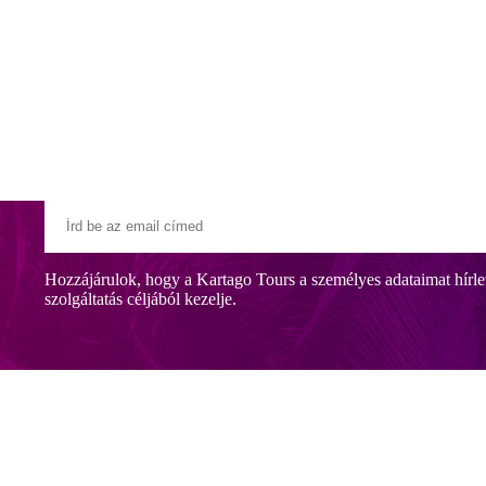
Klubszállodák
Ajándékutalvány
Blog
Úti céljaink
Hozzájárulok, hogy a Kartago Tours a személyes adataimat hírle
szolgáltatás céljából kezelje.
lóközpont, aquapark, bank, gyógyszertár, számos ajándékbolt és étte
edig 35 km-re található.