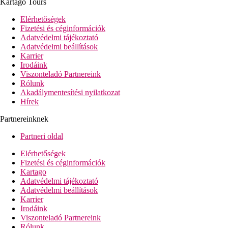
Kartago Tours
büféétterem
5 a'la carte-étterem (olasz, indiai, hal és kínai
Elérhetőségek
tartózkodásonkét 1x ingyenesen, keleti térítés ellenében,
Fizetési és céginformációk
mindegyik esetében előzetes foglalás szükséges)
Adatvédelmi tájékoztató
lobby-bár
Adatvédelmi beállítások
2 bár
Karrier
2 pool-bár
Irodáink
Wi-Fi a hallban ingyenesen, valamint a strandon 09:00 és
Viszonteladó Partnereink
24:00 óra között)
Rólunk
üzletek
Akadálymentesítési nyilatkozat
6 medence (2 télen fűtött), napágyak, napernyők és
Hírek
törölközők ingyenesen
pool-bár
Partnereinknek
strandbár
aquapark 3 felnőtt és 8 gyermekcsúszdával
Partneri oldal
fűtött medence,
3 gyermekmedence
Elérhetőségek
miniklub
Fizetési és céginformációk
játszótér
Kartago
Adatvédelmi tájékoztató
Tengerpart
Adatvédelmi beállítások
durvahomokos/kavicsos tengerpart
Karrier
napágyak, napernyők és törölközők ingyenesen
Irodáink
strandbár
Viszonteladó Partnereink
Rólunk