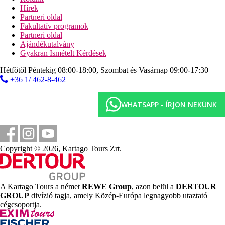
Sport és szórakozás térítés ellenében
Hírek
spa-központ
Partneri oldal
szauna
Fakultatív programok
gőzfürdő
Partneri oldal
pezsgőfürdő
Ajándékutalvány
masszázsok
Gyakran Ismételt Kérdések
szépségszalon
búvárközpont
Hétfőtől Péntekig 08:00-18:00, Szombat és Vasárnap 09:00-17:30
+36 1/ 462-8-462
Ellátás
All Inclusive: napi háromszori étkezés büférendszerben,
reggeli későn kelőknek, napközben snack-ételek, kávé,
WHATSAPP - ÍRJON NEKÜNK
tea és sütemények, helyi alkoholos és alkoholmentes
italok 10:00 és 24:00 óra között, tartózkodásonként 1x
étkezés az a'la carte-éttermek egyikében ingyenesen (hal,
olasz, keleti, előzetes foglalás szükséges). Az All Inclusive
szállodák szolgáltatásai bizonyos részletekben
Copyright © 2026, Kartago Tours Zrt.
szállodánként eltérhetnek.
Szálláshely besorolás
Az adott ország hivatalos besorolása: 3*.
A Kartago Tours a német
REWE Group
, azon belül a
DERTOUR
GROUP
divízió tagja, amely Közép-Európa legnagyobb utaztató
Távolságok
cégcsoportja.
7 km