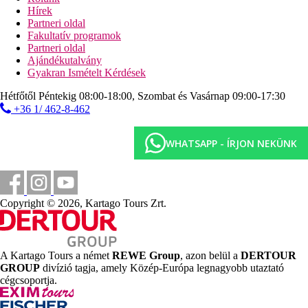
strandbár
Hírek
Partneri oldal
Sport és szórakozás ingyenesen
Fakultatív programok
animációs programok
Partneri oldal
fitneszterem
Ajándékutalvány
strandröplabda
Gyakran Ismételt Kérdések
fitneszterem
asztalitenisz
Hétfőtől Péntekig 08:00-18:00, Szombat és Vasárnap 09:00-17:30
teniszpálya és squash (napi 1 óra ingyenesen, felszerelés
+36 1/ 462-8-462
térítés ellenében)
Sport és szórakozás térítés ellenében
WHATSAPP - ÍRJON NEKÜNK
spa-központ
szauna
pezsgőfürdő
masszázsok
szépségszalon
Copyright © 2026, Kartago Tours Zrt.
biliárd
búvárközpont
Ellátás
A Kartago Tours a német
REWE Group
, azon belül a
DERTOUR
All Inclusive: minden étkezés büférendszerben, reggeli
GROUP
divízió tagja, amely Közép-Európa legnagyobb utaztató
későn kelőknek, helyi alkoholos és alkoholmentes italok
cégcsoportja.
10.30 és 24.00 óra között, napközben snack-ételek, tea,
kávé, szendvicsek és sütemény, tartózkodásonként 1x