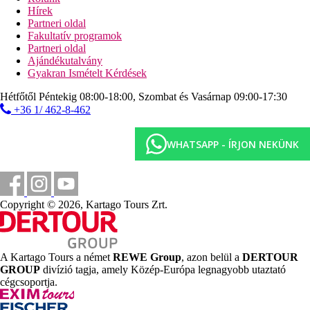
kerékpárkölcsönzés
Hírek
A spa-központ felújítás miatt előreláthatólag 2026 augusztus
Partneri oldal
közepéig zárva tart.
Fakultatív programok
Partneri oldal
Ellátás
Ajándékutalvány
Reggeli vagy félpanzió. Büféreggeli és a'la carte-vacsora.
Gyakran Ismételt Kérdések
Szálláshely besorolás
Hétfőtől Péntekig 08:00-18:00, Szombat és Vasárnap 09:00-17:30
Az adott ország hivatalos besorolása: 5*.
+36 1/ 462-8-462
Fontos foglalási információ
A szálloda 16 éven aluli vendégek részére nem foglalható!
WHATSAPP - ÍRJON NEKÜNK
Távolságok
0 m
Vásárlás
Copyright © 2026, Kartago Tours Zrt.
45 km
Távolság a legközelebbi repülőtértől
A Kartago Tours a német
REWE Group
, azon belül a
DERTOUR
50 m
GROUP
divízió tagja, amely Közép-Európa legnagyobb utaztató
Távolság a tengerparttól
cégcsoportja.
Strand