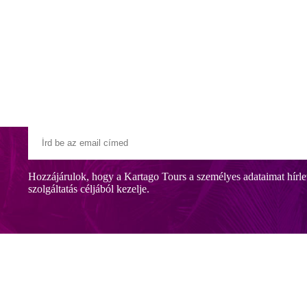
Klubszállodák
Ajándékutalvány
Blog
Úti céljaink
OUNA
Hozzájárulok, hogy a Kartago Tours a személyes adataimat hírle
szolgáltatás céljából kezelje.
A kb. 2 km-re található strandra ingyenes buszjárta közlekedik, a köze