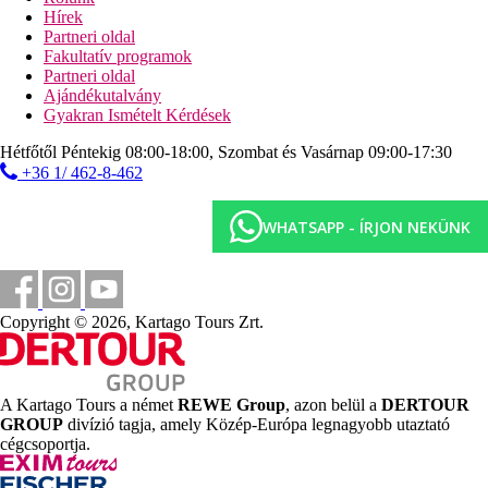
strandbárban, egyes helyi alkoholos és alkoholmentes
Hírek
italok 11:00 és 23:00 óra között.
Partneri oldal
Fakultatív programok
Szálláshely besorolás
Partneri oldal
Az adott ország hivatalos besorolása: 4*.
Ajándékutalvány
Gyakran Ismételt Kérdések
Távolságok
Hétfőtől Péntekig 08:00-18:00, Szombat és Vasárnap 09:00-17:30
+36 1/ 462-8-462
300 m
Távolság a tengerparttól
WHATSAPP - ÍRJON NEKÜNK
30 km
Városközpont
10 km
Vásárlás
Copyright © 2026, Kartago Tours Zrt.
43 km
Távolság a legközelebbi repülőtértől
A Kartago Tours a német
REWE Group
, azon belül a
DERTOUR
Strand
GROUP
divízió tagja, amely Közép-Európa legnagyobb utaztató
cégcsoportja.
Napágyak és napernyők a strandon ingyenesen
Tengerparti nyaralás