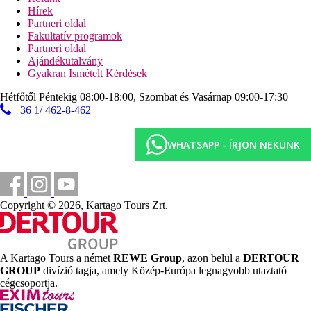
Hírek
Partneri oldal
Fakultatív programok
Partneri oldal
Ajándékutalvány
Gyakran Ismételt Kérdések
Hétfőtől Péntekig 08:00-18:00, Szombat és Vasárnap 09:00-17:30
+36 1/ 462-8-462
WHATSAPP - ÍRJON NEKÜNK
Copyright © 2026, Kartago Tours Zrt.
A Kartago Tours a német
REWE Group
, azon belül a
DERTOUR
GROUP
divízió tagja, amely Közép-Európa legnagyobb utaztató
cégcsoportja.