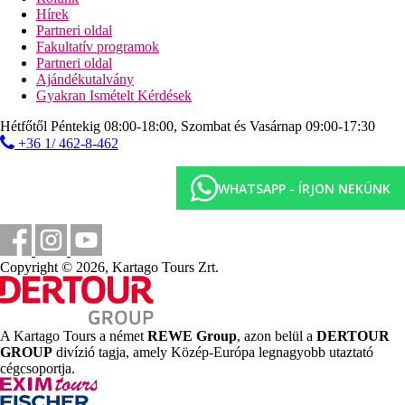
minigolf,
társasjátékok,
szörfözés,
sznorkelezés,
kajakozás
Hírek
Térítés ellenében:
motoros vízi sportok
Partneri oldal
Fakultatív programok
Szórakozás
Partneri oldal
Színház esti programmal közvetlenül a testvérszállodában, az
Ajándékutalvány
Impressive Punta Canában.
Gyakran Ismételt Kérdések
Gyermekek
Hétfőtől Péntekig 08:00-18:00, Szombat és Vasárnap 09:00-17:30
Gyerekklub 12 év alatti gyermekeknek, tinédzserklub 12-
+36 1/ 462-8-462
16 éves gyermekeknek, gyermekfelügyelet felár ellenében
Jóllét
WHATSAPP - ÍRJON NEKÜNK
Térítés ellenében:
masszázsok és szépségápolási
kezelések
Internet
Ingyenes:
WiFi a szállodában és a szobákban
Copyright © 2026, Kartago Tours Zrt.
Weboldal
Impressive Premium | 5 csillagos szálloda Punta Canában |
Hivatalos weboldal (impressiveresortspuntacana.com)
A Kartago Tours a német
REWE Group
, azon belül a
DERTOUR
Hivatalos kategória
GROUP
divízió tagja, amely Közép-Európa legnagyobb utaztató
5 csillag
cégcsoportja.
Jegyzet