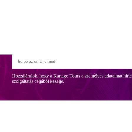
Klubszállodák
Ajándékutalvány
Blog
Úti céljaink
Hozzájárulok, hogy a Kartago Tours a személyes adataimat hírle
szolgáltatás céljából kezelje.
dik el. Az exkluzív környezetet és kényelmet kedvelő utasainknak ajánl
uszjárattal)