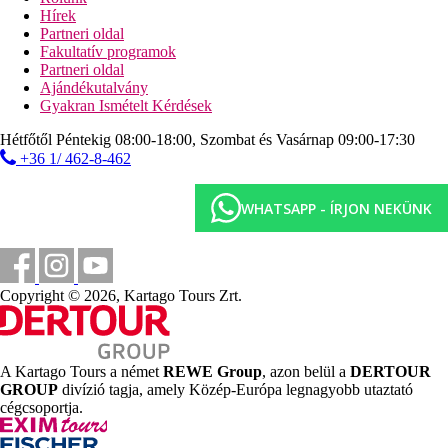
Hírek
Sport és szórakozás térítés ellenében
Partneri oldal
különböző masszázsok
Fakultatív programok
kozmetikai csomagok
Partneri oldal
szauna
Ajándékutalvány
gőzfürdő
Gyakran Ismételt Kérdések
szolárium
hidromasszázs
Hétfőtől Péntekig 08:00-18:00, Szombat és Vasárnap 09:00-17:30
biliárd
+36 1/ 462-8-462
squash
vízi sportok a strandon (helyi szolgáltatóknál)
búvárközpont (helyi szolgáltatóknál)
WHATSAPP - ÍRJON NEKÜNK
Ellátás
Félpanzió vagy Premium All Inclusive. Minden étkezés
büférendszerben. Premium All Inclusive: fagylalt a
gyerekeknek, napközben snack-ételek 10:00 és 18:00 óra
Copyright © 2026, Kartago Tours Zrt.
között, kedvezmény az a'la carte-étteremben, egyes helyi
alkoholos és alkoholmentes italok 10:00 és 23:00 óra
között.
A Kartago Tours a német
REWE Group
, azon belül a
DERTOUR
Szálláshely besorolás
GROUP
divízió tagja, amely Közép-Európa legnagyobb utaztató
Az adott ország hivatalos besorolása: 4*.
cégcsoportja.
Távolságok