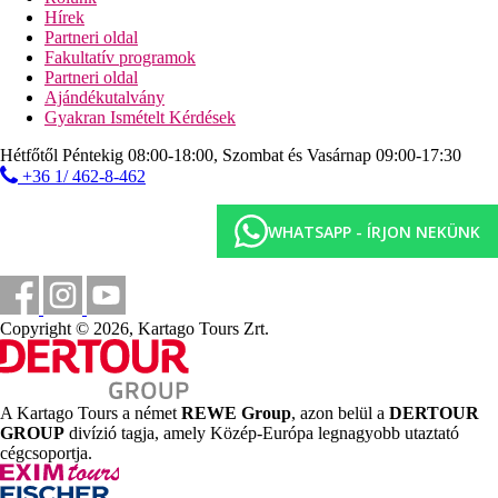
Hírek
Gyermekek
Partneri oldal
Fakultatív programok
Pacsirtamedence, játszótér, miniklub, játékterem, gyermekágy
Partneri oldal
felár ellenében (kérésre).
Ajándékutalvány
Gyakran Ismételt Kérdések
Kártyák
Hétfőtől Péntekig 08:00-18:00, Szombat és Vasárnap 09:00-17:30
VISA, EC/MC.
+36 1/ 462-8-462
Web
https://www.sentido.com/en/Sentido-Neptun-Beach.html
WHATSAPP - ÍRJON NEKÜNK
Hátrány
Akadálymentes közlekedés a területen.
Copyright © 2026, Kartago Tours Zrt.
Internet
Ingyenes:
Wi-Fi a szállodában.
Hivatalos kategória
4 csillag
A Kartago Tours a német
REWE Group
, azon belül a
DERTOUR
GROUP
divízió tagja, amely Közép-Európa legnagyobb utaztató
Jegyzet
cégcsoportja.
A felsorolt szolgáltatások és tevékenységek körét és minőségét
befolyásolhatják az adott úti célon bevezetett higiéniai vagy