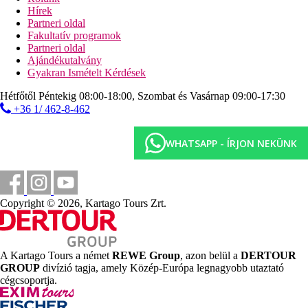
Strand
Hírek
Partneri oldal
Fakultatív programok
Közvetlen tengerparti szálloda
Partneri oldal
Tengerparti nyaralás
Ajándékutalvány
Gyakran Ismételt Kérdések
Medencék
Hétfőtől Péntekig 08:00-18:00, Szombat és Vasárnap 09:00-17:30
+36 1/ 462-8-462
Gyermekmedence
Napágyak a medencénél
Napernyők a medencénél
WHATSAPP - ÍRJON NEKÜNK
Képgaléria
Copyright © 2026, Kartago Tours Zrt.
A Kartago Tours a német
REWE Group
, azon belül a
DERTOUR
GROUP
divízió tagja, amely Közép-Európa legnagyobb utaztató
cégcsoportja.