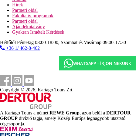
vízi sportok a strandon (helyi szolgáltatóknál)
Hírek
Partneri oldal
Ellátás
Fakultatív programok
All Inclusive: minden étkezés büférendszerben,
Partneri oldal
napközben snack-ételek, alkoholos és alkoholmentes
Ajándékutalvány
italok az eges bárok nyitvatartása szerint. A vacsoránál
Gyakran Ismételt Kérdések
alkalomhoz illő viselet ajánlott. Az All Inclusive szállodák
szolgáltatásai bizonyos részletekben szállodánként
Hétfőtől Péntekig 08:00-18:00, Szombat és Vasárnap 09:00-17:30
eltérhetnek.
+36 1/ 462-8-462
Távolságok
WHATSAPP - ÍRJON NEKÜNK
0 m
Távolság a tengerparttól
16 km
Copyright © 2026, Kartago Tours Zrt.
Távolság a legközelebbi repülőtértől
Strand
A Kartago Tours a német
REWE Group
, azon belül a
DERTOUR
Napágyak és napernyők a strandon ingyenesen
GROUP
divízió tagja, amely Közép-Európa legnagyobb utaztató
Közvetlen tengerparti szálloda
cégcsoportja.
Tengerparti nyaralás