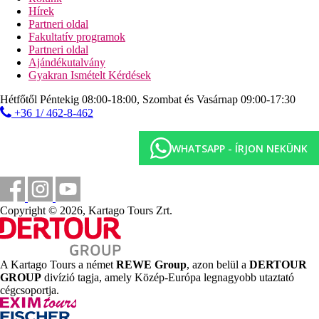
Hírek
Sport és szórakozás térítés ellenében
Partneri oldal
spa- és wellness-központ
Fakultatív programok
Partneri oldal
Ellátás
Ajándékutalvány
All Inclusive: minden étkezés büférendszerben, snack-
Gyakran Ismételt Kérdések
ételek, helyi alkoholos és alkoholmentes italok az egyes
bárok nyitvatartása szerint. Az All Inclusive szállodák
Hétfőtől Péntekig 08:00-18:00, Szombat és Vasárnap 09:00-17:30
szolgáltatásai bizonyos részletekben szállodánként
+36 1/ 462-8-462
eltérhetnek.
WHATSAPP - ÍRJON NEKÜNK
Távolságok
0 m
Távolság a tengerparttól
Copyright © 2026, Kartago Tours Zrt.
20 km
Távolság a legközelebbi repülőtértől
800 m
A Kartago Tours a német
REWE Group
, azon belül a
DERTOUR
Városközpont
GROUP
divízió tagja, amely Közép-Európa legnagyobb utaztató
cégcsoportja.
0 m
Vásárlás