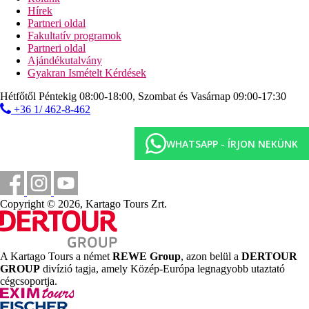
masszázsok
Hírek
hammam
Partneri oldal
vízi sportok a tengerparton (helyi szolgáltatóknál)
Fakultatív programok
Partneri oldal
Ellátás
Ajándékutalvány
All Inclusive: minden étkezés büférendszerben, délután
Gyakran Ismételt Kérdések
snack-ételek, helyi alkoholos és alkoholmentes italok
10:00 és 23:00 óra között. Az All Inclusive szállodák
Hétfőtől Péntekig 08:00-18:00, Szombat és Vasárnap 09:00-17:30
szolgáltatásai bizonyos részletekben szállodánként
+36 1/ 462-8-462
eltérhetnek.
Szálláshely besorolás
WHATSAPP - ÍRJON NEKÜNK
Az adott ország hivatalos besorolása: 3*.
Távolságok
Copyright © 2026, Kartago Tours Zrt.
100 m
Vásárlás
6 km
Városközpont
A Kartago Tours a német
REWE Group
, azon belül a
DERTOUR
GROUP
divízió tagja, amely Közép-Európa legnagyobb utaztató
117 km
cégcsoportja.
Távolság a legközelebbi repülőtértől