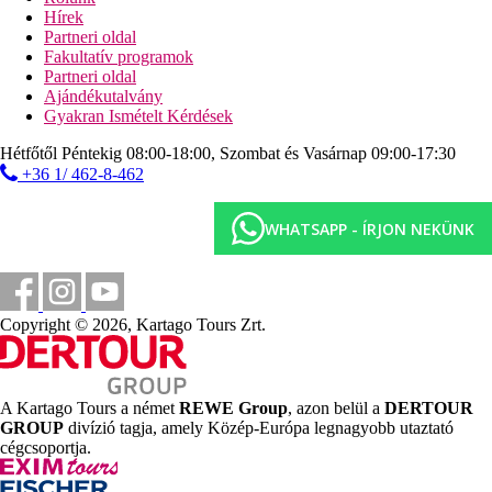
stradröplabda
Hírek
asztalitenisz
Partneri oldal
Fakultatív programok
Sport és szórakozás térítés ellenében
Partneri oldal
wellness-részleg (belépés 18 éves kortól)
Ajándékutalvány
szauna
Gyakran Ismételt Kérdések
hammam
masszázs
Hétfőtől Péntekig 08:00-18:00, Szombat és Vasárnap 09:00-17:30
fitneszterem
+36 1/ 462-8-462
teniszpálya
golfpálya a közelben
vízi sportok a strandon
WHATSAPP - ÍRJON NEKÜNK
Ellátás
All Inclusive: minden étkezés büférendszerben, helyi
alkoholos és alkoholmentes italok az egyes bárok
nyitvatartása szerint, napközben snack-ételek. Az All
Copyright © 2026, Kartago Tours Zrt.
Inclusive szállodák szolgáltatásai bizonyos részletekben
szállodánként eltérhetnek.
Szálláshely besorolás
A Kartago Tours a német
REWE Group
, azon belül a
DERTOUR
Az adott ország hivatalos besorolása: 4*.
GROUP
divízió tagja, amely Közép-Európa legnagyobb utaztató
cégcsoportja.
Távolságok