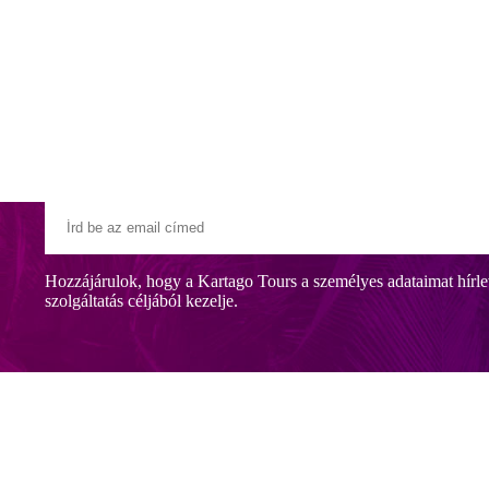
Klubszállodák
Ajándékutalvány
Blog
Úti céljaink
Hozzájárulok, hogy a Kartago Tours a személyes adataimat hírle
szolgáltatás céljából kezelje.
szép pálmakerttel körülvett, régi szállodakomplexum Sousse városközpo
közben nyugodt pihenésre, éjszaka pedig a mozgalmas városi életre vá