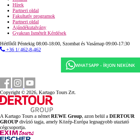
darts
Hírek
Partneri oldal
Sport és szórakozás térítés ellenében
Fakultatív programok
wellness-központ
Partneri oldal
szauna
Ajándékutalvány
török gőzfürdő
Gyakran Ismételt Kérdések
squash
2 teniszpálya
Hétfőtől Péntekig 08:00-18:00, Szombat és Vasárnap 09:00-17:30
fitneszterem
+36 1/ 462-8-462
golfpálya
Ellátás
WHATSAPP - ÍRJON NEKÜNK
All Inclusive: minden étkezés büférendszerben, helyi
alkoholos és alkoholmentes italok 10:00 és 24:00 óra
között. Az All Inclusive szállodák szolgáltatásai bizonyos
részletekben szállodánként eltérhetnek.
Copyright © 2026, Kartago Tours Zrt.
Szálláshely besorolás
Az adott ország helyi besorolása: 5*.
Hotelstars Union rendszere szerinti minősítés: 4+*.
A Kartago Tours a német
REWE Group
, azon belül a
DERTOUR
Távolságok
GROUP
divízió tagja, amely Közép-Európa legnagyobb utaztató
cégcsoportja.
3 km
Városközpont