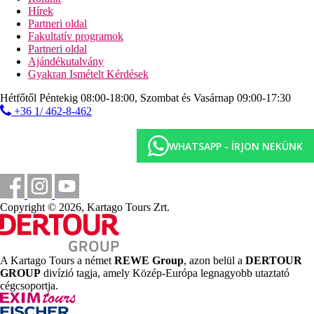
darts
Hírek
aerobic
Partneri oldal
Fakultatív programok
Sport és szórakozás térítés ellenében
Partneri oldal
spa- és wellness-részleg
Ajándékutalvány
masszázs
Gyakran Ismételt Kérdések
szépségszalon
golfpálya a közelben (3 km)
Hétfőtől Péntekig 08:00-18:00, Szombat és Vasárnap 09:00-17:30
PADI búváriskola
+36 1/ 462-8-462
biliárd
Ellátás
WHATSAPP - ÍRJON NEKÜNK
All Inclusive: minden étkezés büférendszerben, helyi
alkoholos és alkoholmentes italok 10:00 és 24:00 óra
között. Az All Inclusive szállodák szolgáltatásai bizonyos
részletekben szállodánként eltérhetnek.
Copyright © 2026, Kartago Tours Zrt.
Szálláshely besorolás
Az adott ország helyi besorolása: 4*.
Hotelstars Union rendszere szerinti minősítés: 4,5*.
A Kartago Tours a német
REWE Group
, azon belül a
DERTOUR
Távolságok
GROUP
divízió tagja, amely Közép-Európa legnagyobb utaztató
cégcsoportja.
12 km
Városközpont