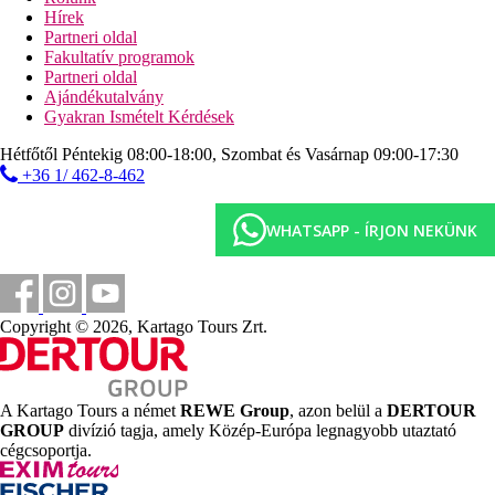
fitneszterem
Hírek
biliárd
Partneri oldal
vízi sportok
Fakultatív programok
Partneri oldal
Ellátás
Ajándékutalvány
All Inclusive: minden étkezés büférendszerben. Helyi
Gyakran Ismételt Kérdések
alkoholos és alkoholmentes italok 00.00 és 24.00 óra
között. Snack-ételek, kávé és tea 09.00 és 12:00 óra
Hétfőtől Péntekig 08:00-18:00, Szombat és Vasárnap 09:00-17:30
között. Az All Inclusive szállodák szolgáltatásai bizonyos
+36 1/ 462-8-462
részletekben szállodánként eltérhetnek.
Szálláshely besorolás
WHATSAPP - ÍRJON NEKÜNK
Az adott ország hivatalos besorolása: 4*.
Távolságok
Copyright © 2026, Kartago Tours Zrt.
52 km
Távolság a legközelebbi repülőtértől
50 m
Vásárlás
A Kartago Tours a német
REWE Group
, azon belül a
DERTOUR
GROUP
divízió tagja, amely Közép-Európa legnagyobb utaztató
2,5 km
cégcsoportja.
Városközpont