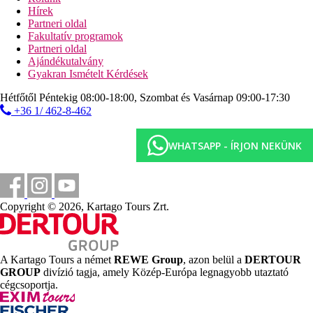
fitneszterem
Hírek
íjászat
Partneri oldal
teniszpálya (felszerelés térítés ellenében)
Fakultatív programok
asztalitenisz
Partneri oldal
Ajándékutalvány
Sport és szórakozás térítés ellenében
Gyakran Ismételt Kérdések
wellness és spa-központ
szauna
Hétfőtől Péntekig 08:00-18:00, Szombat és Vasárnap 09:00-17:30
masszázs
+36 1/ 462-8-462
törökfürdő
szépségszalon
biliárd
WHATSAPP - ÍRJON NEKÜNK
golfpálya a közelben
vízi sportok a tengerparton (helyi szolgáltatóknál)
Funtazia klub
Copyright © 2026, Kartago Tours Zrt.
Funtazia Kids programok (4-12 éveseknek) gyermek számára.
Ingyenes gyermek- és családi programok képzett animátorokkal
magyar nyelven is (a nyári iskolai szünet ideje alatt).
A Kartago Tours a német
REWE Group
, azon belül a
DERTOUR
Ellátás
GROUP
divízió tagja, amely Közép-Európa legnagyobb utaztató
All Inclusive: minden étkezés büférendszerben,
cégcsoportja.
napközben snack-ételek, helyi alkoholos és alkoholmentes
italok 10:00 és 01:00 óra között. Az All Inclusive
szállodák szolgáltatásai bizonyos részletekben