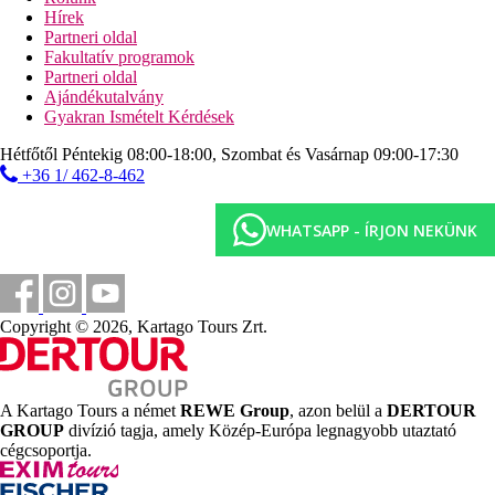
Hírek
Sport és szórakozás térítés ellenében
Partneri oldal
thalasso-központ
Fakultatív programok
masszázs, szauna
Partneri oldal
gőzfürdő
Ajándékutalvány
pezsgőfürdő
Gyakran Ismételt Kérdések
teniszpálya
fitneszterem
Hétfőtől Péntekig 08:00-18:00, Szombat és Vasárnap 09:00-17:30
golfpálya a közelben
+36 1/ 462-8-462
vízi sportok a strandon
Ellátás
WHATSAPP - ÍRJON NEKÜNK
All Inclusive: minden étkezés büférendszerben. Helyi
alkoholos és alkoholmentes italok 10:00 és 24:00 óra
között, snack-ételek, kávé, tea. Az All Inclusive előre
meghatározott bárokban vehető igénybe. Az All Inclusive
szállodák szolgáltatásai bizonyos részletekben
Copyright © 2026, Kartago Tours Zrt.
szállodánként eltérhetnek. A vacsoránál alkalomhoz illő
viselet ajánlott (férfiaknak hosszúnadrág).
Szálláshely besorolás
A Kartago Tours a német
REWE Group
, azon belül a
DERTOUR
Az adott ország hivatalos besorolása: 5*.
GROUP
divízió tagja, amely Közép-Európa legnagyobb utaztató
Hotelstars Union rendszere szerinti minősítés: 4+*.
cégcsoportja.
Távolságok