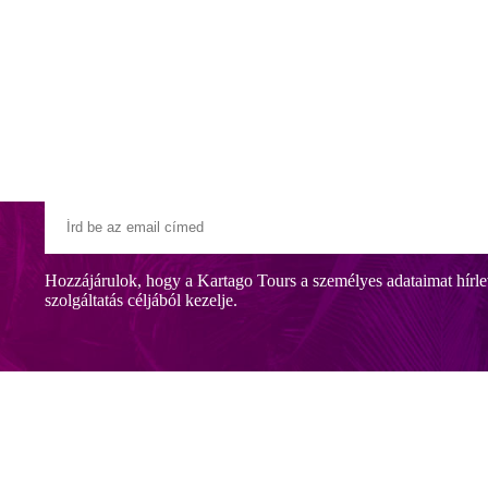
Klubszállodák
Ajándékutalvány
Blog
Úti céljaink
Hozzájárulok, hogy a Kartago Tours a személyes adataimat hírle
szolgáltatás céljából kezelje.
an a nyugodt pihenésre vágyók, családok és fiatalok számára ajánljuk