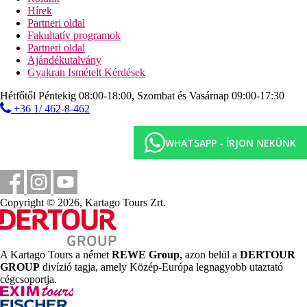
Hírek
Sport és szórakozás ingyenesen
Partneri oldal
animációs programok
Fakultatív programok
aerobic
Partneri oldal
íjászat
Ajándékutalvány
boccia, darts
Gyakran Ismételt Kérdések
strandfoci
asztalitenisz
Hétfőtől Péntekig 08:00-18:00, Szombat és Vasárnap 09:00-17:30
minigolf
+36 1/ 462-8-462
fitneszterem
strandröplabda
WHATSAPP - ÍRJON NEKÜNK
Sport és szórakozás térítés ellenében
wellness-központ
hammam
masszázs
szépségkezelések
Copyright © 2026, Kartago Tours Zrt.
teniszoktatás
Ellátás
All Inclusive: minden étkezés büférendszerben, helyi
A Kartago Tours a német
REWE Group
, azon belül a
DERTOUR
alkoholos és alkoholmentes italok 10:00 és 24:00 óra
GROUP
divízió tagja, amely Közép-Európa legnagyobb utaztató
között. Az All Inclusive szállodák szolgáltatásai bizonyos
cégcsoportja.
részletekben szállodánként eltérhetnek. A vacsoránál
alkalomhoz illő viselet ajánlott (férfiaknak hosszúnadrág).