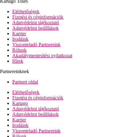
Kartago Tours
Szálloda felszereltsége
hall recepcióval
Elérhetőségek
büféétterem
Fizetési és céginformációk
3 a'la carte-étterem (mediterrán, ázsiai, grill)
Adatvédelmi tájékoztató
pool-/snack-bár
Adatvédelmi beállítások
3 bár
Karrier
Wi-Fi az egész szállodában ingyenesen
Irodáink
üzletek
Viszonteladó Partnereink
éjszakai bár (júniustól szeptemberig)
Rólunk
diszkó
Akadálymentesítési nyilatkozat
pénzváltó
Hírek
mór kávézó
2 medence (napágyak és napernyők ingyenesen,
Partnereinknek
törölközők kaució ellenében)
fedett medence
Partneri oldal
gyermekmedence
játszótér
Elérhetőségek
miniklub
Fizetési és céginformációk
Kartago
Tengerpart
Adatvédelmi tájékoztató
lassan mélyülő homokos part
Adatvédelmi beállítások
napágyak és napernyők ingyenesen, törölközők kaució
Karrier
ellenében
Irodáink
tengerparti bár
Viszonteladó Partnereink
vízi sportok térítés ellenében
Rólunk