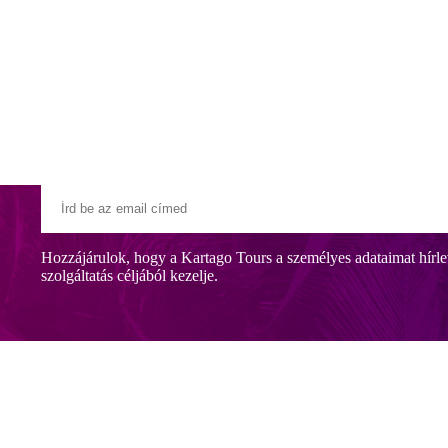
Klubszállodák
Ajándékutalvány
Blog
Úti céljaink
Hozzájárulok, hogy a Kartago Tours a személyes adataimat hírle
szolgáltatás céljából kezelje.
nül a gyönyörű homokos tengerparton, Hammamet északi részén, kb. 3 k
k.