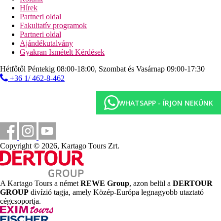
asztalitenisz
Hírek
pétanque
Partneri oldal
darts
Fakultatív programok
vízi torna
Partneri oldal
vízilabda
Ajándékutalvány
Gyakran Ismételt Kérdések
Sport és szórakozás térítés ellenében
masszázs
Hétfőtől Péntekig 08:00-18:00, Szombat és Vasárnap 09:00-17:30
vízi sportok a strandon (helyi szolgáltatóknál)
+36 1/ 462-8-462
Ellátás
All Inclusive: minden étkezés büférendszerben,
WHATSAPP - ÍRJON NEKÜNK
napközben snack-ételek, helyi alkoholos és alkoholmentes
italok 10:00 és 24:00 óra között. Az All Inclusive
szállodák szolgáltatásai bizonyos részletekben
szállodánként eltérhetnek.
Copyright © 2026, Kartago Tours Zrt.
Szálláshely besorolás
Az adott ország hivatalos besorolása: 4*.
Hotelstars Union rendszere szerinti minősítés: 3*.
A Kartago Tours a német
REWE Group
, azon belül a
DERTOUR
Fontos foglalási információ
GROUP
divízió tagja, amely Közép-Európa legnagyobb utaztató
A szálloda előtti aquapark nem üzemel!
cégcsoportja.
Távolságok