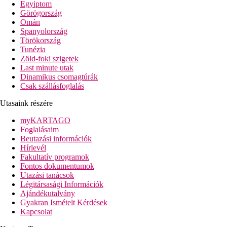
Egyiptom
óvárosa kb. 7,5 km-re, Nabeul kb. 5,5, km-re helyezkedik el.
Görögország
Minden korosztály számára ajánljuk.
Omán
Spanyolország
Szálloda távolsága
Törökország
távolság a tengerparttól: kb. 50 m (csak a parti sétány
Tunézia
választja el)
Zöld-foki szigetek
távolság a repülőtértől: kb. 120 km
Last minute utak
távolság a központtól: kb. 9 km (Hammamet)
Dinamikus csomagtúrák
távolság a vásárlási lehetőségektől: kb. 30 m
Csak szállásfoglalás
Szobák felszereltsége
Utasaink részére
Szobák
légkondicionáló (főszezonban)
myKARTAGO
telefon, SAT-TV
Foglalásaim
kis hűtőszekrény (érkezéskor üdítők és víz)
Beutazási információk
bérelhető széf
Hírlevél
fürdőszoba (fürdőkád vagy zuhanyozó, hajszárító, WC)
Fakultatív programok
balkon vagy terasz - nem minden szobánál
Fontos dokumentumok
Szobák felár ellenében
Utazási tanácsok
egyágyas szobák
Légitársasági Információk
tengerre néző szobák
Ajándékutalvány
bungalók
Gyakran Ismételt Kérdések
családi szobák - tágasabbak
Kapcsolat
családi szobák a bungalókban - tágasabbak