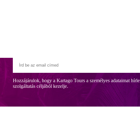
Klubszállodák
Ajándékutalvány
Blog
Úti céljaink
Hozzájárulok, hogy a Kartago Tours a személyes adataimat hírle
szolgáltatás céljából kezelje.
bougainvilleák és jázminok díszítenek. Hatalmas medence, panorámate
. Élvezze a nyugalmat és a pihenést egy kőhajításnyira az egyedülálló 