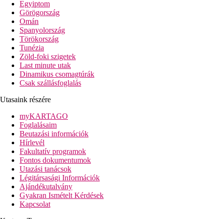
Egyiptom
sétányon lehet eljutni. A tengerpart egyes épületrészektől
Görögország
távolabb eshet. Elsősorban a nyugodt pihenésre vágyó
Omán
utasoknak ajánljuk.
Spanyolország
Törökország
Szálloda távolsága
Tunézia
távolság a tengerparttól: közvetlen
Zöld-foki szigetek
távolság a repülőtértől: kb. 100 km
Last minute utak
távolság a központtól: kb. 5 km
Dinamikus csomagtúrák
távolság a vásárlási lehetőségektől: kb. 2 km
Csak szállásfoglalás
Szobák felszereltsége
Utasaink részére
Bungalószobák
légkondicionáló
myKARTAGO
telefon, SAT-TV
Foglalásaim
Wi-Fi ingyenesen
Beutazási információk
minibár
Hírlevél
széf
Fakultatív programok
fürdőszoba (fürdőkád vagy zuhanyozó, hajszárító, WC)
Fontos dokumentumok
kertre néző balkon vagy terasz
Utazási tanácsok
Szobák felár ellenében
Légitársasági Információk
egyágyas bungalószobák
Ajándékutalvány
Superior-bungalószobák - tágasabbak
Gyakran Ismételt Kérdések
Premium-bungalószobák - tágasabbak, külön nappali
Kapcsolat
Premium-bungalószobák - tágasabbak, külön nappali, a
szálloda központi részén helyezkednek el, a medence és a