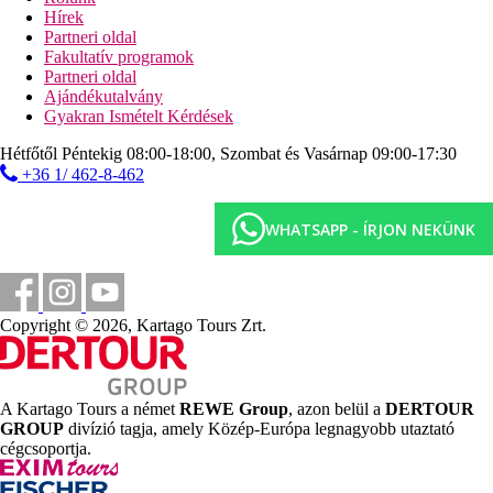
napágyakés napernyők ingyenesen
Hírek
vízi sportok térítés ellenében (helyi szolgáltatóknál)
Partneri oldal
Fakultatív programok
Sport és szórakozás ingyenesen
Partneri oldal
animációs programok
Ajándékutalvány
alkalmanként esti műsorok
Gyakran Ismételt Kérdések
asztalitenisz
teniszpálya
Hétfőtől Péntekig 08:00-18:00, Szombat és Vasárnap 09:00-17:30
íjászat
+36 1/ 462-8-462
strandröplabda
darts
WHATSAPP - ÍRJON NEKÜNK
fitneszterem
Sport és szórakozás térítés ellenében
spa- és wellness-központ
masszázs
Copyright © 2026, Kartago Tours Zrt.
Ellátás
All Inclusive: minden étkezés büférendszerben,
napközben könnyű snack-ételek, tea, kávé, szendvics,
sütemény, helyi alkoholos és alkoholmentes italok 10:00
A Kartago Tours a német
REWE Group
, azon belül a
DERTOUR
és 24:00 óra között. A vacsorához alkalomhoz illő viselet
GROUP
divízió tagja, amely Közép-Európa legnagyobb utaztató
ajánlott (férfiaknak hosszúnadrág). Az All Inclusive
cégcsoportja.
szállodák szolgáltatásai bizonyos részletekben
szállodánként eltérhetnek.